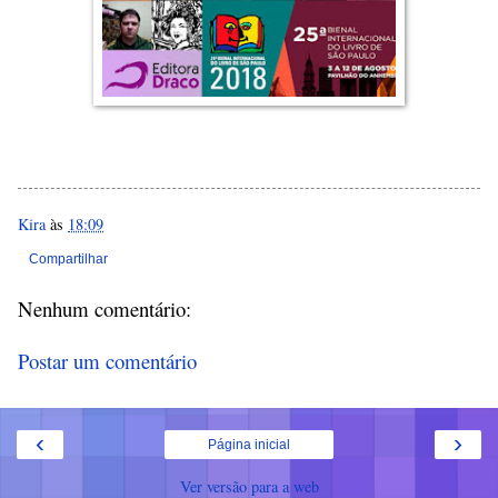
Kira
às
18:09
Compartilhar
Nenhum comentário:
Postar um comentário
‹
›
Página inicial
Ver versão para a web