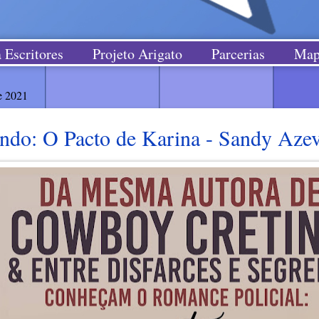
 Escritores
Projeto Arigato
Parcerias
Map
e 2021
ndo: O Pacto de Karina - Sandy Aze