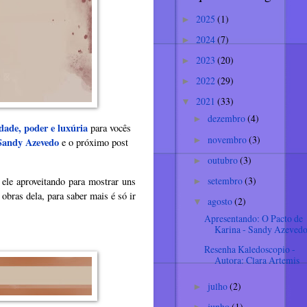
2025
(1)
►
2024
(7)
►
2023
(20)
►
2022
(29)
►
2021
(33)
▼
dezembro
(4)
►
dade, poder e luxúria
para vocês
novembro
(3)
►
Sandy Azevedo
e o próximo post
outubro
(3)
►
setembro
(3)
ele aproveitando para mostrar uns
►
 obras dela, para saber mais é só ir
agosto
(2)
▼
Apresentando: O Pacto de
Karina - Sandy Azeved
Resenha Kaledoscopio -
Autora: Clara Artemis
julho
(2)
►
junho
(1)