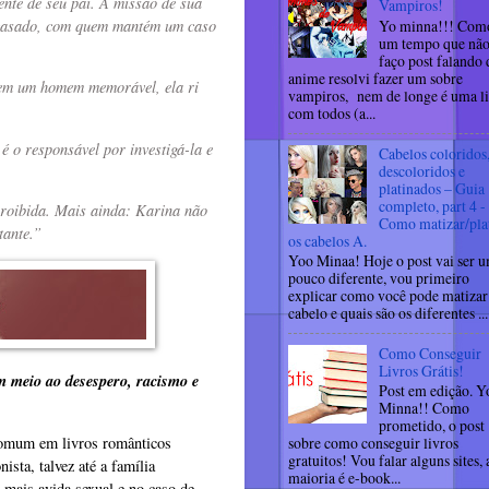
ente de seu pai. A missão de sua
Vampiros!
e casado, com quem mantém um caso
Yo minna!!! Como
um tempo que nã
faço post falando 
anime resolvi fazer um sobre
rem um homem memorável, ela ri
vampiros, nem de longe é uma li
com todos (a...
 o responsável por investigá-la e
Cabelos coloridos
descoloridos e
platinados – Guia
completo, part 4 -
proibida. Mais ainda: Karina não
Como matizar/pla
tante.”
os cabelos A.
Yoo Minaa! Hoje o post vai ser 
pouco diferente, vou primeiro
explicar como você pode matizar
cabelo e quais são os diferentes ...
Como Conseguir
Livros Grátis!
Em meio ao desespero, racismo e
Post em edição. Y
Minna!! Como
prometido, o post
 comum em livros românticos
sobre como conseguir livros
gratuitos! Vou falar alguns sites, 
sta, talvez até a família
maioria é e-book...
mais avida sexual e no caso de