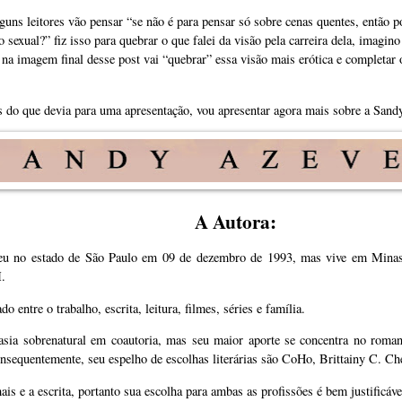
guns leitores vão pensar “se não é para pensar só sobre cenas quentes, então p
o sexual?” fiz isso para quebrar o que falei da visão pela carreira dela, imagin
na imagem final desse post vai “quebrar” essa visão mais erótica e completar 
is do que devia para uma apresentação, vou apresentar agora mais sobre a Sand
A Autora:
eu no estado de São Paulo em 09 de dezembro de 1993, mas vive em Mina
M.
o entre o trabalho, escrita, leitura, filmes, séries e família.
asia sobrenatural em coautoria, mas seu maior aporte se concentra no roman
nsequentemente, seu espelho de escolhas literárias são CoHo, Brittainy C. C
is e a escrita, portanto sua escolha para ambas as profissões é bem justificáv