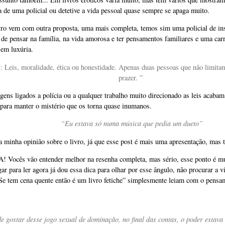
ra de uma policial ou detetive a vida pessoal quase sempre se apaga muito.
vro vem com outra proposta, uma mais completa, temos sim uma policial de inst
 de pensar na família, na vida amorosa e ter pensamentos familiares e uma carr
 em luxúria.
: Leis, moralidade, ética ou honestidade. Apenas duas pessoas que não limita
prazer. ”
gens ligados a polícia ou a qualquer trabalho muito direcionado as leis acaba
z para manter o mistério que os torna quase inumanos.
“Eu estava só numa música que pedia um dueto”
a minha opinião sobre o livro, já que esse post é mais uma apresentação, mas 
Vocês vão entender melhor na resenha completa, mas sério, esse ponto é mu
gar para ler agora já dou essa dica para olhar por esse ângulo, não procurar a vi
“Se tem cena quente então é um livro fetiche” simplesmente leiam com o pens
e gostar desse jogo sexual de dominação, no final das contas, o poder estav