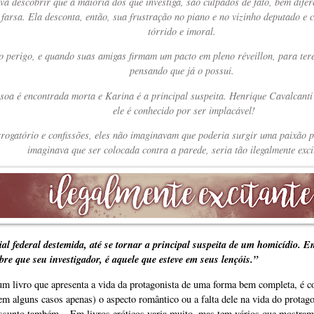
a descobrir que a maioria dos que investiga, são culpados de fato, bem difer
farsa. Ela desconta, então, sua frustração no piano e no vizinho deputado 
tórrido e imoral.
 perigo, e quando suas amigas firmam um pacto em pleno réveillon, para te
pensando que já o possui.
oa é encontrada morta e Karina é a principal suspeita. Henrique Cavalcanti é
ele é conhecido por ser implacável!
rrogatório e confissões, eles não imaginavam que poderia surgir uma paixão 
imaginava que ser colocada contra a parede, seria tão ilegalmente exci
al federal destemida, até se tornar a principal suspeita de um homicídio. 
bre que seu investigador, é aquele que esteve em seus lençóis.”
um livro que apresenta a vida da protagonista de uma forma bem completa, é
 alguns casos apenas) o aspecto romântico ou a falta dele na vida do protagoni
sunto também... Em livros eróticos varia muito, mas tem vários que mostram 