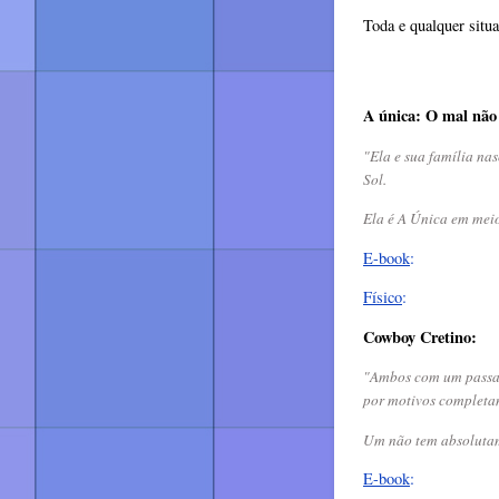
Toda e qualquer situ
A única: O mal não
"Ela e sua família nas
Sol.
Ela é A Única em meio
E-book
:
Físico
:
Cowboy Cretino:
"Ambos com um passado
por motivos completam
Um não tem absolutame
E-book
: 