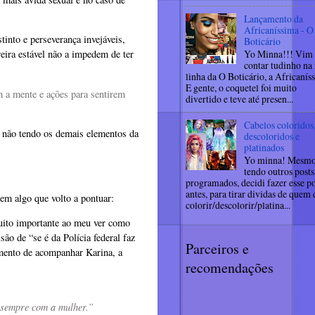
Lançamento da
Africaníssima - O
into e perseverança invejáveis,
Boticário
eira estável não a impedem de ter
Yo Minna!!! Vim
contar tudinho na
linha da O Boticário, a Africanís
E gente, o coquetel foi muito
m a mente e ações para sentirem
divertido e teve até presen...
Cabelos coloridos
m não tendo os demais elementos da
descoloridos e
platinados
Yo minna! Mesm
tendo outros posts
programados, decidi fazer esse po
antes, para tirar dividas de quem
tem algo que volto a pontuar:
colorir/descolorir/platina...
ito importante ao meu ver como
são de “se é da Polícia federal faz
Parceiros e
amento de acompanhar Karina, a
recomendações
a sempre com a mulher.”