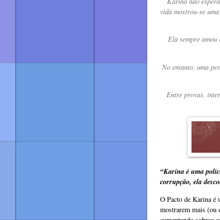
Karina não esperav
vida mostrou-se uma 
Ela sempre amou o
No entanto, uma pess
Entre provas, inte
“Karina é uma polici
corrupção, ela desco
O Pacto de Karina é 
mostrarem mais (ou em
comentando sobreo as