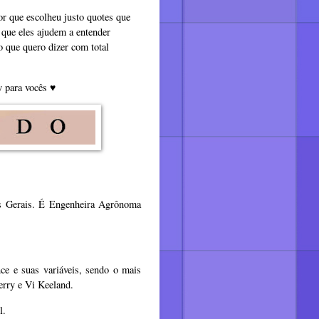
or que escolheu justo quotes que
o que eles ajudem a entender
o que quero dizer com total
y para vocês
♥
s Gerais. É Engenheira Agrônoma
ce e suas variáveis, sendo o mais
herry e Vi Keeland.
el.