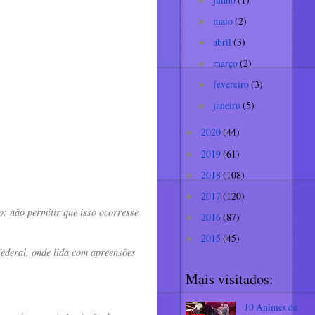
►
maio
(2)
►
abril
(3)
►
março
(2)
►
fevereiro
(3)
►
janeiro
(5)
►
2020
(44)
►
2019
(61)
►
2018
(108)
►
2017
(120)
►
: não permitir que isso ocorresse
2016
(87)
►
2015
(45)
►
Federal, onde lida com apreensões
Mais visitados:
10 Animes de