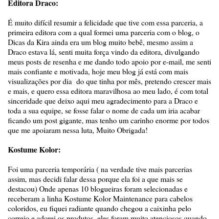
Editora Draco:
É muito difícil resumir a felicidade que tive com essa parceria, a
primeira editora com a qual formei uma parceria com o blog, o
Dicas da Kira ainda era um blog muito bebê, mesmo assim a
Draco estava lá, senti muita força vindo da editora, divulgando
meus posts de resenha e me dando todo apoio por e-mail, me senti
mais confiante e motivada, hoje meu blog já está com mais
visualizações por dia do que tinha por mês, pretendo crescer mais
e mais, e quero essa editora maravilhosa ao meu lado, é com total
sinceridade que deixo aqui meu agradecimento para a Draco e
toda a sua equipe, se fosse falar o nome de cada um iria acabar
ficando um post gigante, mas tenho um carinho enorme por todos
que me apoiaram nessa luta, Muito Obrigada!
Kostume Kolor:
Foi uma parceria temporária ( na verdade tive mais parcerias
assim, mas decidi falar dessa porque ela foi a que mais se
destacou) Onde apenas 10 blogueiras foram selecionadas e
receberam a linha Kostume Kolor Maintenance para cabelos
coloridos, eu fiquei radiante quando chegou a caixinha pelo
correio e adorei os produtos, eles foram muito atenciosos quando