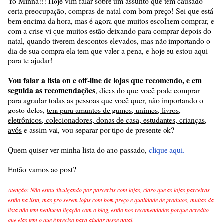
Yo Minna!!! Hoje vim falar sobre um assunto que tem causado
certa preocupação, compras de natal com bom preço! Sei que está
bem encima da hora, mas é agora que muitos escolhem comprar, e
com a crise vi que muitos estão deixando para comprar depois do
natal, quando tiverem descontos elevados, mas não importando o
dia de sua compra ela tem que valer a pena, e hoje eu estou aqui
para te ajudar!
Vou falar a lista on e off-line de lojas que recomendo, e em
seguida as recomendações
, dicas do que você pode comprar
para agradar todas as pessoas que você quer, não importando o
gosto deles,
tem para amantes de games, animes, livros,
eletrônicos, colecionadores, donas de casa, estudantes, crianças,
avós
e assim vai, vou separar por tipo de presente ok?
Quem quiser ver minha lista do ano passado,
clique aqui.
Então vamos ao post?
Atenção: Não estou divulgando por parcerias com lojas, claro que as lojas parceiras
estão na lista, mas pro serem lojas com bom preço e qualidade de produtos, muitas da
lista não tem nenhuma ligação com o blog, estão nos recomendados porque acredito
que elas tem o que é preciso para ajudar nesse natal.