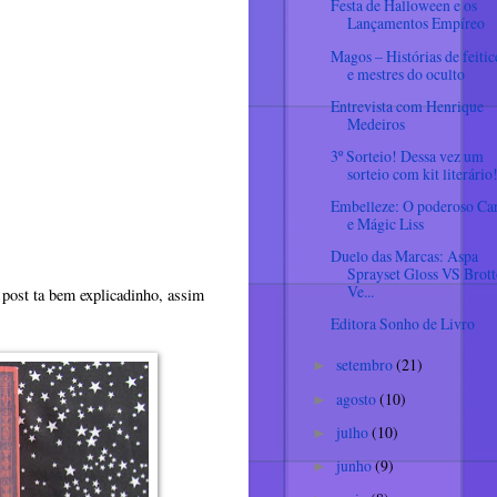
Festa de Halloween e os
Lançamentos Empíreo
Magos – Histórias de feitic
e mestres do oculto
Entrevista com Henrique
Medeiros
3º Sorteio! Dessa vez um
sorteio com kit literário
Embelleze: O poderoso Ca
e Mágic Liss
Duelo das Marcas: Aspa
Sprayset Gloss VS Brot
Ve...
 post ta bem explicadinho, assim
Editora Sonho de Livro
setembro
(21)
►
agosto
(10)
►
julho
(10)
►
junho
(9)
►