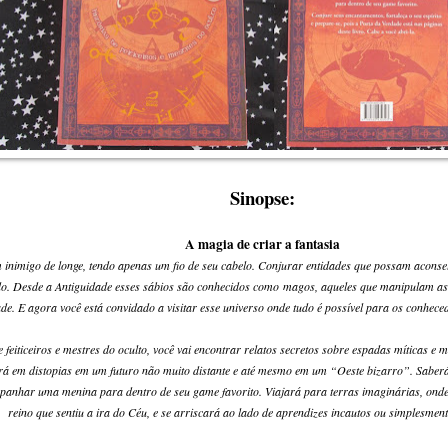
Sinopse:
A magia de criar a fantasia
inimigo de longe, tendo apenas um fio de seu cabelo. Conjurar entidades que possam aconse
. Desde a Antiguidade esses sábios são conhecidos como magos, aqueles que manipulam as 
ade. E agora você está convidado a visitar esse universo onde tudo é possível para os conheced
feiticeiros e mestres do oculto, você vai encontrar relatos secretos sobre espadas míticas e
rá em distopias em um futuro não muito distante e até mesmo em um “Oeste bizarro”. Saberá
mpanhar uma menina para dentro de seu game favorito. Viajará para terras imaginárias, on
reino que sentiu a ira do Céu, e se arriscará ao lado de aprendizes incautos ou simplesmen