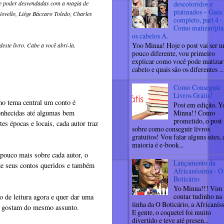
 de poder desvendadas com a magia de
descoloridos e
platinados – Guia
ovello, Liège Báccaro Toledo, Charles
completo, part 4 -
Como matizar/pla
os cabelos A.
Yoo Minaa! Hoje o post vai ser 
este livro. Cabe a você abri-la.
pouco diferente, vou primeiro
explicar como você pode matizar
cabelo e quais são os diferentes ...
Como Conseguir
Livros Grátis!
mo tema central um conto é
Post em edição. Y
conhecidas até algumas bem
Minna!! Como
prometido, o post
s épocas e locais, cada autor traz
sobre como conseguir livros
gratuitos! Vou falar alguns sites, 
maioria é e-book...
pouco mais sobre cada autor, o
Lançamento da
de seus contos queridos e também
Africaníssima - O
Boticário
Yo Minna!!! Vim
contar tudinho na
o de leitura agora e quer dar uma
linha da O Boticário, a Africanís
ue gostam do mesmo assunto.
E gente, o coquetel foi muito
divertido e teve até presen...