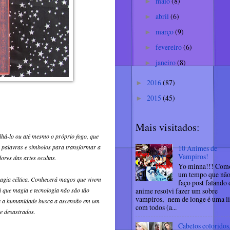
maio
(8)
►
abril
(6)
►
março
(9)
►
fevereiro
(6)
►
janeiro
(8)
►
2016
(87)
►
2015
(45)
►
Mais visitados:
lhá-lo ou até mesmo o próprio fogo, que
palavras e símbolos para transformar a
10 Animes de
Vampiros!
ores das artes ocultas.
Yo minna!!! Como
um tempo que nã
 magia céltica. Conhecerá magos que vivem
faço post falando 
 que magia e tecnologia não são tão
anime resolvi fazer um sobre
vampiros, nem de longe é uma li
de a humanidade busca a ascensão em um
com todos (a...
te desastrados.
Cabelos coloridos