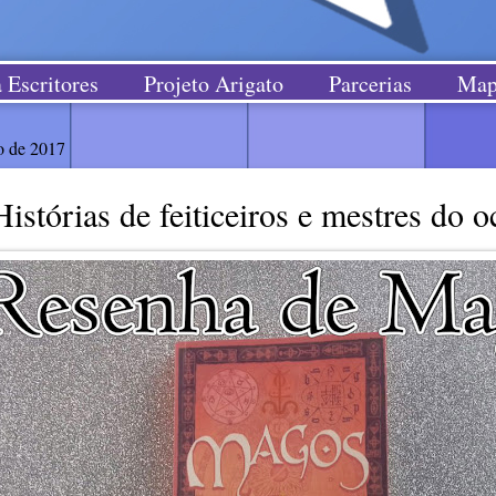
 Escritores
Projeto Arigato
Parcerias
Map
o de 2017
stórias de feiticeiros e mestres do o