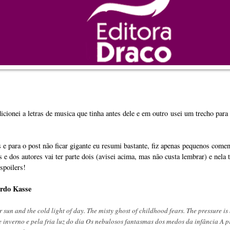
cionei a letras de musica que tinha antes dele e em outro usei um trecho par
s e para o post não ficar gigante eu resumi bastante, fiz apenas pequenos com
s e dos autores vai ter parte dois (avisei acima, mas não custa lembrar) e nela 
spoilers!
rdo Kasse
r sun and the cold light of day. The misty ghost of childhood fears.
The pressure is
e inverno e pela fria luz do dia Os nebulosos fantasmas dos medos da infância A p