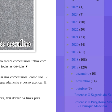
2025
(1)
►
2024
(7)
►
2023
(20)
►
2022
(29)
►
2021
(33)
►
2020
(44)
►
2019
(61)
►
2018
(108)
►
vro recebi comentários inbox com
r todas as dúvidas
♥
2017
(120)
▼
dezembro
(10)
►
ixar nos comentários, como são 12
novembro
(14)
►
separadamente e posso explicar lá
outubro
(9)
▼
Resenha: O Segredo do Ke
ora, vou deixar os links para
Resenha: O Purgatório Me
- Henrique Medeiros