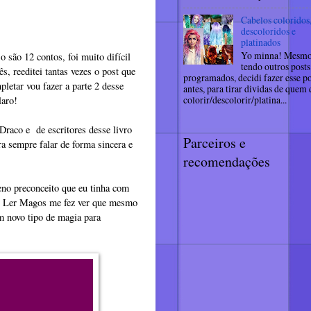
Cabelos coloridos
descoloridos e
platinados
Yo minna! Mesm
o são 12 contos, foi muito difícil
tendo outros posts
, reeditei tantas vezes o post que
programados, decidi fazer esse po
pletar vou fazer a parte 2 desse
antes, para tirar dividas de quem
colorir/descolorir/platina...
laro!
 Draco e de escritores desse livro
Parceiros e
a sempre falar de forma sincera e
recomendações
ueno preconceito que eu tinha com
a! Ler Magos me fez ver que mesmo
m novo tipo de magia para