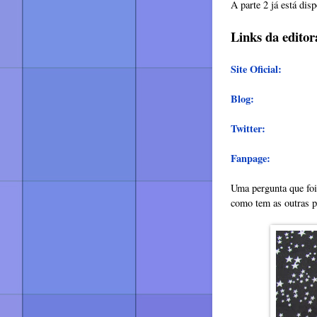
A parte 2 já está dis
Links da editor
Site Oficial:
Blog:
Twitter:
Fanpage:
Uma pergunta que foi 
como tem as outras p