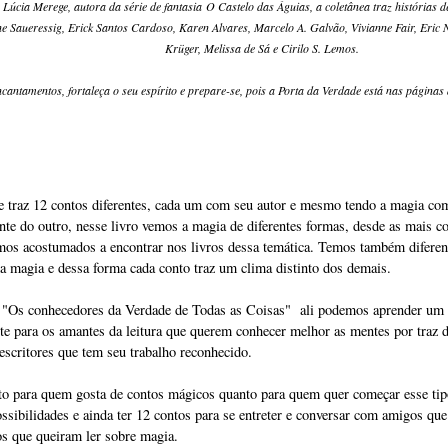
úcia Merege, autora da série de fantasia O Castelo das Águias, a coletânea traz histórias
 Saueressig, Erick Santos Cardoso, Karen Alvares, Marcelo A. Galvão, Vivianne Fair, Eric N
Krüger, Melissa de Sá e Cirilo S. Lemos.
cantamentos, fortaleça o seu espírito e prepare-se, pois a Porta da Verdade está nas páginas d
 traz 12 contos diferentes, cada um com seu autor e mesmo tendo a magia co
nte do outro, nesse livro vemos a magia de diferentes formas, desde as mais 
mos acostumados a encontrar nos livros dessa temática. Temos também diferente
da magia e dessa forma cada conto traz um clima distinto dos demais.
m "Os conhecedores da Verdade de Todas as Coisas" ali podemos aprender um 
te para os amantes da leitura que querem conhecer melhor as mentes por traz 
escritores que tem seu trabalho reconhecido.
anto para quem gosta de contos mágicos quanto para quem quer começar esse tip
ossibilidades e ainda ter 12 contos para se entreter e conversar com amigos q
s que queiram ler sobre magia.