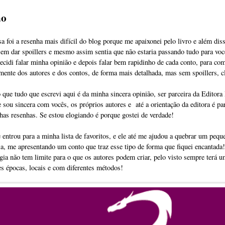
ão
a foi a resenha mais difícil do blog porque me apaixonei pelo livro e além diss
em dar spoillers e mesmo assim sentia que não estaria passando tudo para vocês
decidi falar minha opinião e depois falar bem rapidinho de cada conto, para com
mente dos autores e dos contos, de forma mais detalhada, mas sem spoillers, c
 que tudo que escrevi aqui é da minha sincera opinião, ser parceira da Editora
ou sincera com vocês, os próprios autores e até a orientação da editora é par
has resenhas. Se estou elogiando é porque gostei de verdade!
e entrou para a minha lista de favoritos, e ele até me ajudou a quebrar um peq
a, me apresentando um conto que traz esse tipo de forma que fiquei encantad
gia não tem limite para o que os autores podem criar, pelo visto sempre terá u
es épocas, locais e com diferentes métodos!