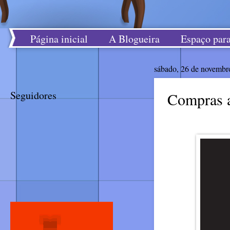
Página inicial
A Blogueira
Espaço para
sábado, 26 de novembr
Seguidores
Compras a