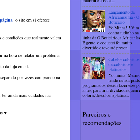
maioria é e-book...
Lançamento da
Africaníssima - O
 página
o site em si oferece
Boticário
Yo Minna!!! Vim
contar tudinho na
s e condições que realmente valem
linha da O Boticário, a Africanís
E gente, o coquetel foi muito
divertido e teve até presen...
har na hora de relatar um problema
Cabelos coloridos
descoloridos e
to da loja em si.
platinados
Yo minna! Mesm
 separado por vezes comprando na
tendo outros posts
programados, decidi fazer esse po
antes, para tirar dividas de quem
colorir/descolorir/platina...
 ter ainda mais cuidados nas
cas
Parceiros e
♥
recomendações