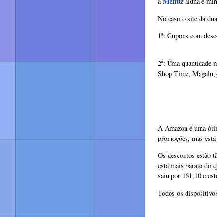
Meliuz
a
aidna é min
No caso o site da du
1ª: Cupons com descon
2ª: Uma quantidade m
Shop Time, Magalu,
A Amazon é uma ótim
promoções, mas está
Os descontos estão 
está mais barato do q
saiu por 161,10 e e
Todos os dispositivo