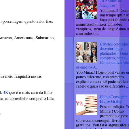
10 Animes de
Vampiros!
Yo minna!!! Como
um tempo que nã
faço post falando 
m porcentagem quanto valor fixo.
anime resolvi fazer um sobre
vampiros, nem de longe é uma li
com todos (a...
a Amazon, Americanas, Submarino,
Cabelos coloridos
descoloridos e
platinados – Guia
completo, part 4 -
Como matizar/pla
os cabelos A.
Yoo Minaa! Hoje o post vai ser 
va meio fraquinha nessas
pouco diferente, vou primeiro
explicar como você pode matizar
cabelo e quais são os diferentes ...
ck 4K
que é o mais caro da linha
Como Conseguir
e, eu aproveitei e comprei o Lite,
Livros Grátis!
Post em edição. Y
Minna!! Como
!
prometido, o post
sobre como conseguir livros
gratuitos! Vou falar alguns sites, 