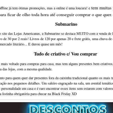
tem muitas
ffline já tem ótimas promoções, mas a online é uma loucura! e
para ficar de olho toda hora até conseguir comprar o que quer.
Submarino
 site das Lojas Americanas, a Submarino se destaca MUITO com a venda de l
ro de 30 por 2 reais! Livros de 120 por apenas 20 e frete grátis, uma chuva de
 mercado literário... E durou quase um mês!
Tudo de criativo c/ Vou comprar
 mais voltado para compras para casa, mas tem alguns presentes bem criativos,
a das lojas, com a mesma qualidade.
nto para quem quer dar presentes fora da caixinha tradicional quanto os mais 
ração nos pequenos detalhes. Um saleiro engraçado na sala, um avental temáti
 personalidade em casa e é raro encontrar esses itens sem estarem com valores
a listinha obrigatória para checar na Black Friday XD