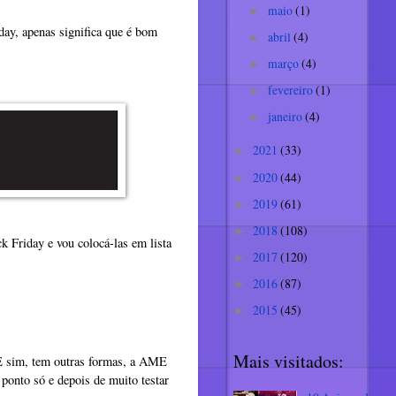
maio
(1)
►
day, apenas significa que é bom
abril
(4)
►
março
(4)
►
fevereiro
(1)
►
janeiro
(4)
►
2021
(33)
►
2020
(44)
►
2019
(61)
►
2018
(108)
►
k Friday e vou colocá-las em lista
2017
(120)
►
2016
(87)
►
2015
(45)
►
Mais visitados:
 E sim, tem outras formas, a AME
ponto só e depois de muito testar