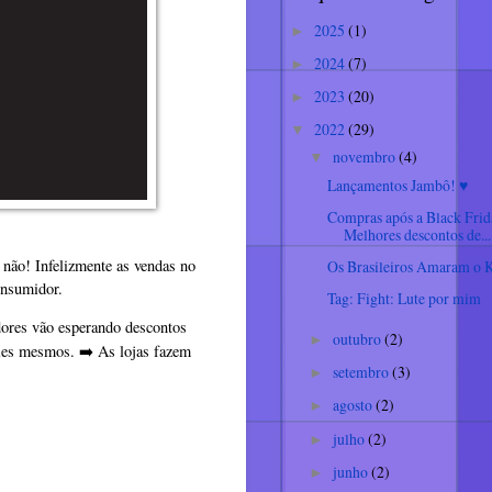
2025
(1)
►
2024
(7)
►
2023
(20)
►
2022
(29)
▼
novembro
(4)
▼
Lançamentos Jambô! ♥
Compras após a Black Fri
Melhores descontos de...
não! Infelizmente as vendas no
Os Brasileiros Amaram o 
consumidor.
Tag: Fight: Lute por mim
ores vão esperando descontos
outubro
(2)
►
eles mesmos.
➡
As lojas fazem
️
setembro
(3)
►
agosto
(2)
►
julho
(2)
►
junho
(2)
►