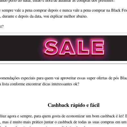
gando perto do natal, então é hora de adiantar as compras dos presentes!
ue sempre vale a pena comprar depois e nunca vale a pena comprar na Black Fri
 durante e depois da data, vou explicar melhor abaixo.
t?
omendações especiais para quem vai aproveitar essas super ofertas de pós Blac
 a lista conforme encontrar dicas interessantes ok?
Cashback rápido e fácil
liuz agora e sempre, para quem gosta de economizar um bom cashback é lei!
 mas é muito mais prático juntar o cashback de todas as suas compras em um 