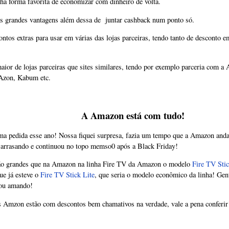
ha forma favorita de economizar com dinheiro de volta.
as grandes vantagens além dessa de juntar cashback num ponto só.
tos extras para usar em várias das lojas parceiras, tendo tanto de desconto e
aior de lojas parceiras que sites similares, tendo por exemplo parceria com 
Azon, Kabum etc.
A Amazon está com tudo!
a pedida esse ano! Nossa fiquei surpresa, fazia um tempo que a Amazon anda
 arrasando e continuou no topo memso0 após a Black Friday!
tão grandes que na Amazon na linha Fire TV da Amazon o modelo
Fire TV Sti
ue já esteve o
Fire TV Stick Lite
, que seria o modelo econômico da linha! Gent
stou amando!
s Amzon estão com descontos bem chamativos na verdade, vale a pena conferir